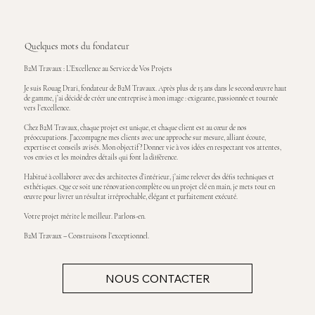
Quelques mots du fondateur
B2M Travaux : L’Excellence au Service de Vos Projets
Je suis Rouag Drari, fondateur de B2M Travaux. Après plus de 15 ans dans le second œuvre haut
de gamme, j’ai décidé de créer une entreprise à mon image : exigeante, passionnée et tournée
vers l’excellence.
Chez B2M Travaux, chaque projet est unique, et chaque client est au cœur de nos
préoccupations. J’accompagne mes clients avec une approche sur mesure, alliant écoute,
expertise et conseils avisés. Mon objectif ? Donner vie à vos idées en respectant vos attentes,
vos envies et les moindres détails qui font la différence.
Habitué à collaborer avec des architectes d’intérieur, j’aime relever des défis techniques et
esthétiques. Que ce soit une rénovation complète ou un projet clé en main, je mets tout en
œuvre pour livrer un résultat irréprochable, élégant et parfaitement exécuté.
Votre projet mérite le meilleur. Parlons-en.
B2M Travaux – Construisons l’exceptionnel.
NOUS CONTACTER